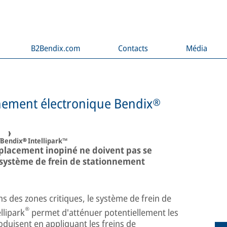
B2Bendix.com
Contacts
Média
nnement électronique Bendix®
s
 Bendix® Intellipark™
placement inopiné ne doivent pas se
e système de frein de stationnement
ans des zones critiques, le système de frein de
®
llipark
permet d'atténuer potentiellement les
oduisent en appliquant les freins de