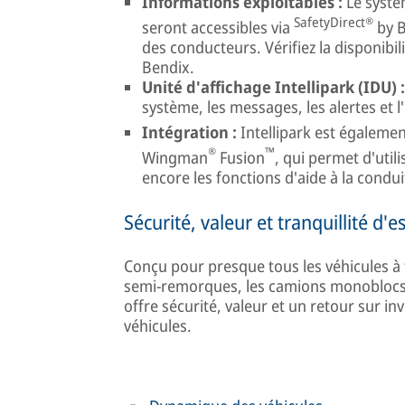
Informations exploitables :
Le systè
SafetyDirect®
seront accessibles via
by B
des conducteurs. Vérifiez la disponib
Bendix.
Unité d'affichage Intellipark (IDU) :
système, les messages, les alertes et l
Intégration :
Intellipark est égalemen
®
™
Wingman
Fusion
, qui permet d'util
encore les fonctions d'aide à la condui
Sécurité, valeur et tranquillité d'es
Conçu pour presque tous les véhicules à 
semi-remorques, les camions monoblocs, l
offre sécurité, valeur et un retour sur i
véhicules.