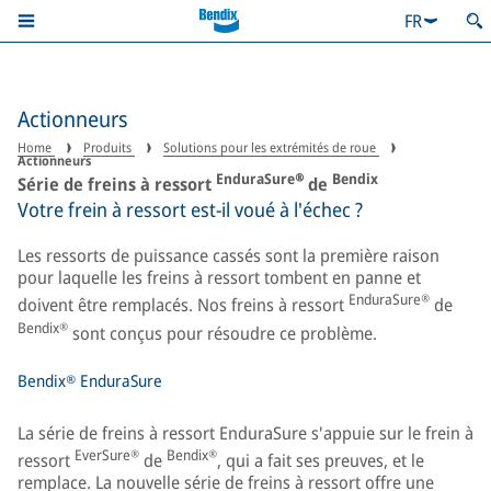
FR
Actionneurs
Home
Produits
Solutions pour les extrémités de roue
Actionneurs
EnduraSure®
Bendix
Série de freins à ressort
de
Votre frein à ressort est-il voué à l'échec ?
Les ressorts de puissance cassés sont la première raison
pour laquelle les freins à ressort tombent en panne et
EnduraSure®
doivent être remplacés. Nos freins à ressort
de
Bendix®
sont conçus pour résoudre ce problème.
Bendix®
EnduraSure
La série de freins à ressort EnduraSure s'appuie sur le frein à
EverSure®
Bendix®
ressort
de
, qui a fait ses preuves, et le
remplace. La nouvelle série de freins à ressort offre une